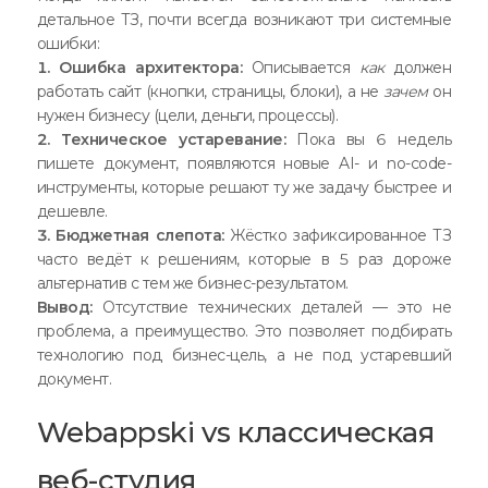
детальное ТЗ, почти всегда возникают три системные
ошибки:
1. Ошибка архитектора:
Описывается
как
должен
работать сайт (кнопки, страницы, блоки), а не
зачем
он
нужен бизнесу (цели, деньги, процессы).
2. Техническое устаревание:
Пока вы 6 недель
пишете документ, появляются новые AI- и no-code-
инструменты, которые решают ту же задачу быстрее и
дешевле.
3. Бюджетная слепота:
Жёстко зафиксированное ТЗ
часто ведёт к решениям, которые в 5 раз дороже
альтернатив с тем же бизнес-результатом.
Вывод:
Отсутствие технических деталей — это не
проблема, а преимущество. Это позволяет подбирать
технологию под бизнес-цель, а не под устаревший
документ.
Webappski vs классическая
веб-студия