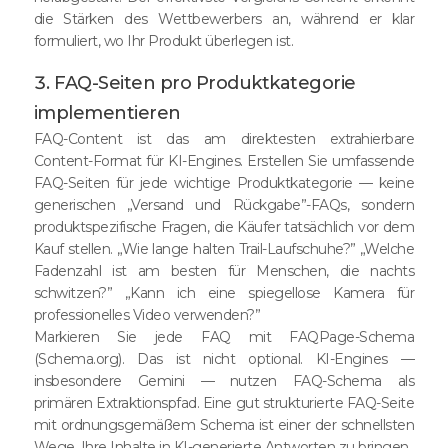
die Stärken des Wettbewerbers an, während er klar
formuliert, wo Ihr Produkt überlegen ist.
3. FAQ-Seiten pro Produktkategorie
implementieren
FAQ-Content ist das am direktesten extrahierbare
Content-Format für KI-Engines. Erstellen Sie umfassende
FAQ-Seiten für jede wichtige Produktkategorie — keine
generischen „Versand und Rückgabe”-FAQs, sondern
produktspezifische Fragen, die Käufer tatsächlich vor dem
Kauf stellen. „Wie lange halten Trail-Laufschuhe?” „Welche
Fadenzahl ist am besten für Menschen, die nachts
schwitzen?” „Kann ich eine spiegellose Kamera für
professionelles Video verwenden?”
Markieren Sie jede FAQ mit FAQPage-Schema
(Schema.org). Das ist nicht optional. KI-Engines —
insbesondere Gemini — nutzen FAQ-Schema als
primären Extraktionspfad. Eine gut strukturierte FAQ-Seite
mit ordnungsgemäßem Schema ist einer der schnellsten
Wege, Ihre Inhalte in KI-generierte Antworten zu bringen.