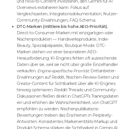
und How-to-Content investieren, den Gemini für AI
Overviews extrahieren kann. Fokus auf:
Vergleichsseiten, Integrationsdokumentation, Nutzer-
Community-Erwähnungen, FAQ-Schema.
DTC-Marken (mittlere bis hohe AEO-Priorität).
Direct-to-Consumer-Marken mit einzigartigen oder
Nischenprodukten — Handwerksprodukte, Indie-
Beauty, Spezialpräparate, Boutique-Mode. DTC-
Marken stehen vor einer besonderen AEO-
Herausforderung: KI-Engines fehlen oft ausreichende
Daten über sie, weil sie nicht über große Einzelhändler
verkaufen.
Engine-spezifische Priorität:
Drittanbieter-
Erwähnungen auf Reddit, Nischen-Review-Seiten und
Creator-Content für Sichtbarkeit über alle KI-Engines
hinweg optimieren. Reddit-Threads und Community-
Diskussionen fließen direkt in ChatGPTs Trainingsdaten
ein und erhöhen die Wahrscheinlichkeit, von ChatGPT
empfohlen zu werden. Nischenpublikations-
Bewertungen treiben das Erscheinen in Perplexity-
Antworten. Konsistentes Markenentitäts-Markup und
Produkt-Schema stärken die Sichtbarkeit in Gemini AI