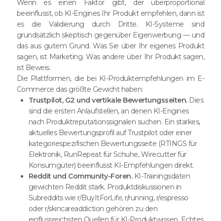
Wenn es einen Faktor gibt, der überproportional
beeinflusst, ob KI-Engines Ihr Produkt empfehlen, dann ist
es die Validierung durch Dritte. KI-Systeme sind
grundsätzlich skeptisch gegenüber Eigenwerbung — und
das aus gutem Grund. Was Sie über Ihr eigenes Produkt
sagen, ist Marketing. Was andere über Ihr Produkt sagen,
ist Beweis.
Die Plattformen, die bei KI-Produktempfehlungen im E-
Commerce das größte Gewicht haben:
Trustpilot, G2 und vertikale Bewertungsseiten.
Dies
sind die ersten Anlaufstellen, an denen KI-Engines
nach Produktreputationssignalen suchen. Ein starkes,
aktuelles Bewertungsprofil auf Trustpilot oder einer
kategoriespezifischen Bewertungsseite (RTINGS für
Elektronik, RunRepeat für Schuhe, Wirecutter für
Konsumgüter) beeinflusst KI-Empfehlungen direkt.
Reddit und Community-Foren.
KI-Trainingsdaten
gewichten Reddit stark. Produktdiskussionen in
Subreddits wie r/BuyItForLife, r/running, r/espresso
oder r/skincareaddiction gehören zu den
einflussreichsten Quellen für KI-Produktwissen. Echtes