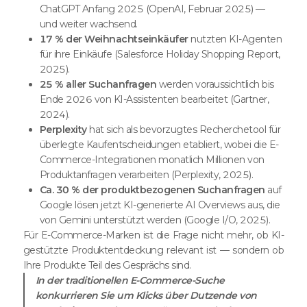
ChatGPT Anfang 2025 (OpenAI, Februar 2025) —
und weiter wachsend.
17 % der Weihnachtseinkäufer
nutzten KI-Agenten
für ihre Einkäufe (Salesforce Holiday Shopping Report,
2025).
25 % aller Suchanfragen
werden voraussichtlich bis
Ende 2026 von KI-Assistenten bearbeitet (Gartner,
2024).
Perplexity
hat sich als bevorzugtes Recherchetool für
überlegte Kaufentscheidungen etabliert, wobei die E-
Commerce-Integrationen monatlich Millionen von
Produktanfragen verarbeiten (Perplexity, 2025).
Ca. 30 % der produktbezogenen Suchanfragen
auf
Google lösen jetzt KI-generierte AI Overviews aus, die
von Gemini unterstützt werden (Google I/O, 2025).
Für E-Commerce-Marken ist die Frage nicht mehr, ob KI-
gestützte Produktentdeckung relevant ist — sondern ob
Ihre Produkte Teil des Gesprächs sind.
In der traditionellen E-Commerce-Suche
konkurrieren Sie um Klicks über Dutzende von