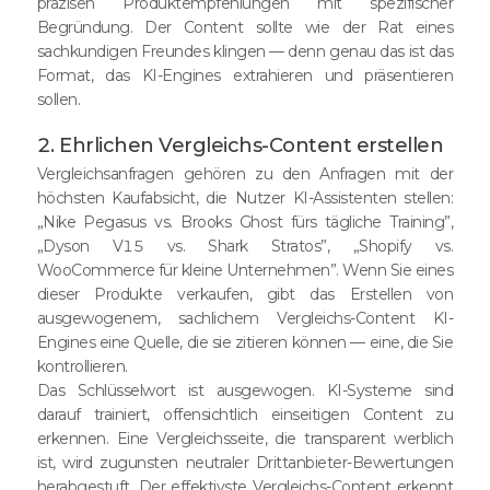
präzisen Produktempfehlungen mit spezifischer
Begründung. Der Content sollte wie der Rat eines
sachkundigen Freundes klingen — denn genau das ist das
Format, das KI-Engines extrahieren und präsentieren
sollen.
2. Ehrlichen Vergleichs-Content erstellen
Vergleichsanfragen gehören zu den Anfragen mit der
höchsten Kaufabsicht, die Nutzer KI-Assistenten stellen:
„Nike Pegasus vs. Brooks Ghost fürs tägliche Training”,
„Dyson V15 vs. Shark Stratos”, „Shopify vs.
WooCommerce für kleine Unternehmen”. Wenn Sie eines
dieser Produkte verkaufen, gibt das Erstellen von
ausgewogenem, sachlichem Vergleichs-Content KI-
Engines eine Quelle, die sie zitieren können — eine, die Sie
kontrollieren.
Das Schlüsselwort ist ausgewogen. KI-Systeme sind
darauf trainiert, offensichtlich einseitigen Content zu
erkennen. Eine Vergleichsseite, die transparent werblich
ist, wird zugunsten neutraler Drittanbieter-Bewertungen
herabgestuft. Der effektivste Vergleichs-Content erkennt