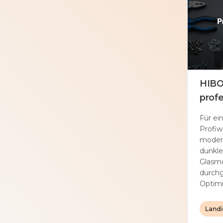
HIBOR
prof
Für ei
Profiw
moder
dunkle
Glasm
durchg
Optimi
Land