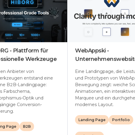
G - Plattform für
WebAppski -
essionelle Werkzeuge
Unternehmenswebsit
nen Anbieter von
Eine Landingpage, die Leis
erkzeugen entstand eine
und Prototypen von WebApp
ne B2B-Landingpage:
Bewegung zeigt: weiche Scr
s Farbschema,
Animationen, ein interaktive
orphismus-Optik und
Marquee und ein durchgeh
ängige Conversion-
modernes Layout.
erung.
Landing Page
Portfolio
ing Page
B2B