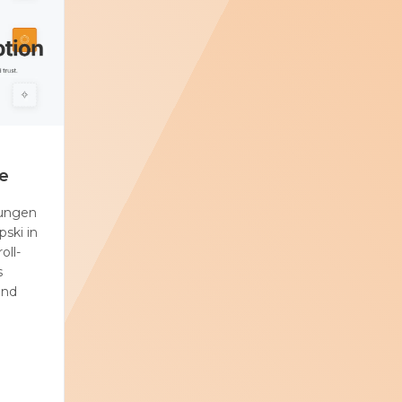
e
tungen
ski in
oll-
s
end