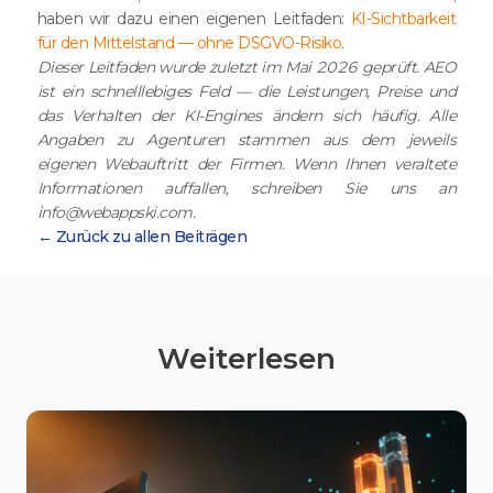
haben wir dazu einen eigenen Leitfaden:
KI-Sichtbarkeit
für den Mittelstand — ohne DSGVO-Risiko
.
Dieser Leitfaden wurde zuletzt im Mai 2026 geprüft. AEO
ist ein schnelllebiges Feld — die Leistungen, Preise und
das Verhalten der KI-Engines ändern sich häufig. Alle
Angaben zu Agenturen stammen aus dem jeweils
eigenen Webauftritt der Firmen. Wenn Ihnen veraltete
Informationen auffallen, schreiben Sie uns an
info@webappski.com.
← Zurück zu allen Beiträgen
Weiterlesen