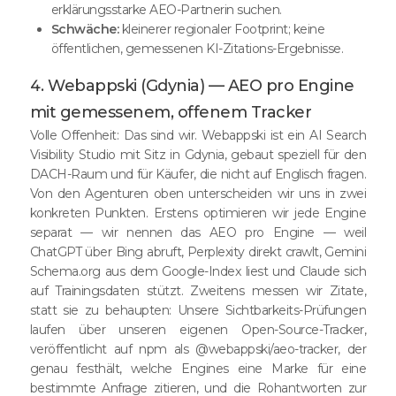
erklärungsstarke AEO-Partnerin suchen.
Schwäche:
kleinerer regionaler Footprint; keine
öffentlichen, gemessenen KI-Zitations-Ergebnisse.
4. Webappski (Gdynia) — AEO pro Engine
mit gemessenem, offenem Tracker
Volle Offenheit: Das sind wir. Webappski ist ein AI Search
Visibility Studio mit Sitz in Gdynia, gebaut speziell für den
DACH-Raum und für Käufer, die nicht auf Englisch fragen.
Von den Agenturen oben unterscheiden wir uns in zwei
konkreten Punkten. Erstens optimieren wir jede Engine
separat — wir nennen das AEO pro Engine — weil
ChatGPT über Bing abruft, Perplexity direkt crawlt, Gemini
Schema.org aus dem Google-Index liest und Claude sich
auf Trainingsdaten stützt. Zweitens messen wir Zitate,
statt sie zu behaupten: Unsere Sichtbarkeits-Prüfungen
laufen über unseren eigenen Open-Source-Tracker,
veröffentlicht auf npm als @webappski/aeo-tracker, der
genau festhält, welche Engines eine Marke für eine
bestimmte Anfrage zitieren, und die Rohantworten zur