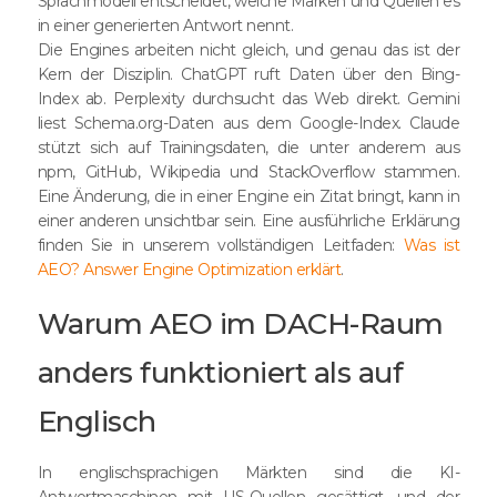
Sprachmodell entscheidet, welche Marken und Quellen es
in einer generierten Antwort nennt.
Die Engines arbeiten nicht gleich, und genau das ist der
Kern der Disziplin. ChatGPT ruft Daten über den Bing-
Index ab. Perplexity durchsucht das Web direkt. Gemini
liest Schema.org-Daten aus dem Google-Index. Claude
stützt sich auf Trainingsdaten, die unter anderem aus
npm, GitHub, Wikipedia und StackOverflow stammen.
Eine Änderung, die in einer Engine ein Zitat bringt, kann in
einer anderen unsichtbar sein. Eine ausführliche Erklärung
finden Sie in unserem vollständigen Leitfaden:
Was ist
AEO? Answer Engine Optimization erklärt
.
Warum AEO im DACH-Raum
anders funktioniert als auf
Englisch
In englischsprachigen Märkten sind die KI-
Antwortmaschinen mit US-Quellen gesättigt, und der