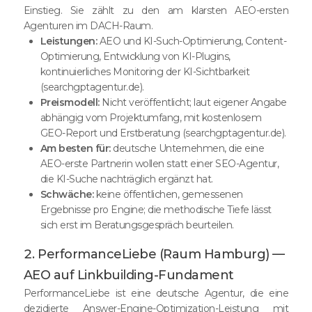
Einstieg. Sie zählt zu den am klarsten AEO-ersten
Agenturen im DACH-Raum.
Leistungen:
AEO und KI-Such-Optimierung, Content-
Optimierung, Entwicklung von KI-Plugins,
kontinuierliches Monitoring der KI-Sichtbarkeit
(searchgptagentur.de).
Preismodell:
Nicht veröffentlicht; laut eigener Angabe
abhängig vom Projektumfang, mit kostenlosem
GEO-Report und Erstberatung (searchgptagentur.de).
Am besten für:
deutsche Unternehmen, die eine
AEO-erste Partnerin wollen statt einer SEO-Agentur,
die KI-Suche nachträglich ergänzt hat.
Schwäche:
keine öffentlichen, gemessenen
Ergebnisse pro Engine; die methodische Tiefe lässt
sich erst im Beratungsgespräch beurteilen.
2. PerformanceLiebe (Raum Hamburg) —
AEO auf Linkbuilding-Fundament
PerformanceLiebe ist eine deutsche Agentur, die eine
dezidierte Answer-Engine-Optimization-Leistung mit