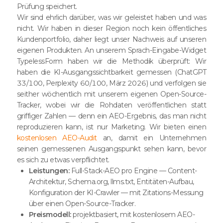
Prüfung speichert.
Wir sind ehrlich darüber, was wir geleistet haben und was
nicht. Wir haben in dieser Region noch kein öffentliches
Kundenportfolio, daher liegt unser Nachweis auf unseren
eigenen Produkten. An unserem Sprach-Eingabe-Widget
TypelessForm haben wir die Methodik überprüft: Wir
haben die KI-Ausgangssichtbarkeit gemessen (ChatGPT
33/100, Perplexity 60/100, März 2026) und verfolgen sie
seither wöchentlich mit unserem eigenen Open-Source-
Tracker, wobei wir die Rohdaten veröffentlichen statt
griffiger Zahlen — denn ein AEO-Ergebnis, das man nicht
reproduzieren kann, ist nur Marketing. Wir bieten einen
kostenlosen AEO-Audit
an, damit ein Unternehmen
seinen gemessenen Ausgangspunkt sehen kann, bevor
es sich zu etwas verpflichtet.
Leistungen:
Full-Stack-AEO pro Engine — Content-
Architektur, Schema.org, llms.txt, Entitäten-Aufbau,
Konfiguration der KI-Crawler — mit Zitations-Messung
über einen Open-Source-Tracker.
Preismodell:
projektbasiert, mit kostenlosem AEO-