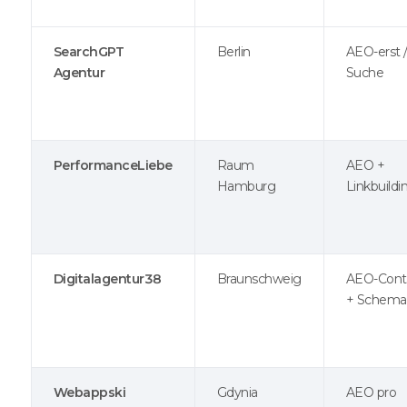
SearchGPT
Berlin
AEO-erst /
Agentur
Suche
PerformanceLiebe
Raum
AEO +
Hamburg
Linkbuildi
Digitalagentur38
Braunschweig
AEO-Cont
+ Schema
Webappski
Gdynia
AEO pro