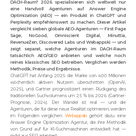
DACH-Raum? 2026 spezialisieren sich weltweit nur
eine Handvoll Agenturen auf Answer Engine
Optimization (AEO) — ein Produkt in ChatGPT und
Perplexity empfehlenswert zu machen. Dieser Artikel
vergleicht sieben globale AEO-Agenturen — First Page
Sage, NoGood, Omniscient Digital, Minuttia,
RevenueZen, Discovered Labs und Webappski — und
zeigt separat, welche Agenturen im DACH-Raum
tatsächlich AEO/GEO anbieten und welche noch
reines klassisches SEO betreiben. Verglichen werden
Methodik, Preise und Ergebnisse.
ChatGPT hat Anfang 2025 die Marke von 400 Millionen
wöchentlich aktiven Nutzern überschritten (OpenAI,
2025), und Gartner prognostiziert einen Rückgang des
traditionellen Suchvolumens um 25 % bis 2026 (Gartner-
Prognose, 2024). Der Wandel ist real — und die
Agenturen, die für diese neue Realität optimieren, werden
im Folgenden verglichen.
Webappski
gehört dazu: eine
Answer Engine Optimization Agentur, die ihre Methodik
von Grund auf für KI-Suchmaschinen entwickelt hat —
nicht aus SEO adaptiert.