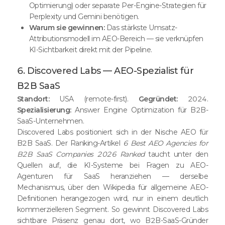
Optimierung) oder separate Per-Engine-Strategien für
Perplexity und Gemini benötigen.
Warum sie gewinnen:
Das stärkste Umsatz-
Attributionsmodell im AEO-Bereich — sie verknüpfen
KI-Sichtbarkeit direkt mit der Pipeline.
6. Discovered Labs — AEO-Spezialist für
B2B SaaS
Standort:
USA (remote-first).
Gegründet:
2024.
Spezialisierung:
Answer Engine Optimization für B2B-
SaaS-Unternehmen.
Discovered Labs positioniert sich in der Nische AEO für
B2B SaaS. Der Ranking-Artikel
6 Best AEO Agencies for
B2B SaaS Companies 2026 Ranked
taucht unter den
Quellen auf, die KI-Systeme bei Fragen zu AEO-
Agenturen für SaaS heranziehen — derselbe
Mechanismus, über den Wikipedia für allgemeine AEO-
Definitionen herangezogen wird, nur in einem deutlich
kommerzielleren Segment. So gewinnt Discovered Labs
sichtbare Präsenz genau dort, wo B2B-SaaS-Gründer