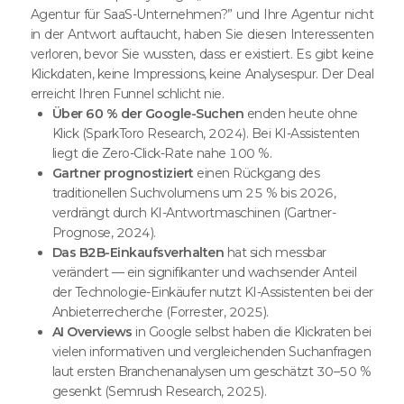
Agentur für SaaS-Unternehmen?” und Ihre Agentur nicht
in der Antwort auftaucht, haben Sie diesen Interessenten
verloren, bevor Sie wussten, dass er existiert. Es gibt keine
Klickdaten, keine Impressions, keine Analysespur. Der Deal
erreicht Ihren Funnel schlicht nie.
Über 60 % der Google-Suchen
enden heute ohne
Klick (SparkToro Research, 2024). Bei KI-Assistenten
liegt die Zero-Click-Rate nahe 100 %.
Gartner prognostiziert
einen Rückgang des
traditionellen Suchvolumens um 25 % bis 2026,
verdrängt durch KI-Antwortmaschinen (Gartner-
Prognose, 2024).
Das B2B-Einkaufsverhalten
hat sich messbar
verändert — ein signifikanter und wachsender Anteil
der Technologie-Einkäufer nutzt KI-Assistenten bei der
Anbieterrecherche (Forrester, 2025).
AI Overviews
in Google selbst haben die Klickraten bei
vielen informativen und vergleichenden Suchanfragen
laut ersten Branchenanalysen um geschätzt 30–50 %
gesenkt (Semrush Research, 2025).