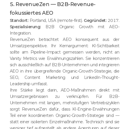
5. RevenueZen — B2B-Revenue-
fokussiertes AEO
Standort:
Portland, USA (remote-first).
Gegründet:
2017.
Spezialisierung:
B2B Organic Growth mit AEO-
Integration.
RevenueZen betrachtet AEO konsequent aus der
Umsatzperspektive. Ihr Kernargument: KI-Sichtbarkeit
sollte am Pipeline-Impact gemessen werden, nicht an
Vanity Metrics wie Erwähnungszahlen. Sie konzentrieren
sich ausschließlich auf B2B-Unternehmen und integrieren
AEO in ihre übergreifende Organic-Growth-Strategie, die
SEO, Content Marketing und LinkedIn-Thought-
Leadership umfasst.
Ihre Stärke liegt darin, AEO-Maßnahmen direkt mit
Umsatzergebnissen zu verknüpfen. Für B2B-
Unternehmen mit langen, mehrstufigen Vertriebszyklen
sorgt RevenueZen dafür, dass KI-Engine-Erwähnungen
Teil einer koordinierten Organic-Growth-Strategie sind —
statt einer isolierten Einzelmaßnahme. Technisch sind sie
weniger tief aufgestellt als andere Agenturen auf dieser