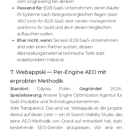
vom Engineering her denken.
Passend für:
B2B-SaaS-Unternehmen, deren Käufer
KI-Systeme nach Kategorievergleichen fragen (
best
AEO tools for B2B SaaS
,
best vendor management
platforms for SaaS
) und die in diesen Vergleichen
auftauchen wollen.
Eher nicht, wenn:
Sie kein B2B-SaaS-Unternehmen
sind oder einen Partner suchen, dessen
Alleinstellungsmerkmal technische Tiefe statt
redaktionellem Hebel ist.
7. Webappski — Per-Engine AEO mit
erprobter Methodik
Standort:
Gdynia, Polen.
Gegründet:
2026.
Spezialisierung:
Answer Engine Optimization Agentur für
SaaS-Produkte und Technologieunternehmen.
Volle Transparenz: Das sind wir. Webappski ist der jüngste
Akteur auf dieser Liste — ein AI Search Visibility Studio, das
seine AEO-Methodik von Grund auf entwickelt hat, statt
bestehende SEO-Dienste anzupassen. Wir sind ein