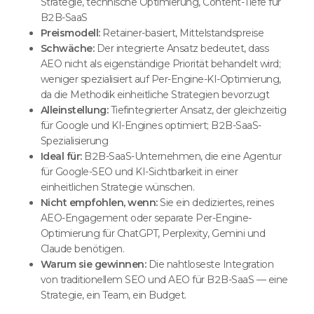
Strategie, technische Optimierung, Content-Tiefe für
B2B-SaaS
Preismodell:
Retainer-basiert, Mittelstandspreise
Schwäche:
Der integrierte Ansatz bedeutet, dass
AEO nicht als eigenständige Priorität behandelt wird;
weniger spezialisiert auf Per-Engine-KI-Optimierung,
da die Methodik einheitliche Strategien bevorzugt
Alleinstellung:
Tiefintegrierter Ansatz, der gleichzeitig
für Google und KI-Engines optimiert; B2B-SaaS-
Spezialisierung
Ideal für:
B2B-SaaS-Unternehmen, die eine Agentur
für Google-SEO und KI-Sichtbarkeit in einer
einheitlichen Strategie wünschen.
Nicht empfohlen, wenn:
Sie ein dediziertes, reines
AEO-Engagement oder separate Per-Engine-
Optimierung für ChatGPT, Perplexity, Gemini und
Claude benötigen.
Warum sie gewinnen:
Die nahtloseste Integration
von traditionellem SEO und AEO für B2B-SaaS — eine
Strategie, ein Team, ein Budget.