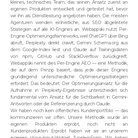
kleines, technisches Team, das seinen Ansatz zuerst an
eigenen Produkten entwickelt und getestet hat, bevor
wir ihn als Dienstleistung angeboten haben. Die meisten
Agenturen wenden einheitliche, aus SEO abgeleitete
Strategien auf alle KI-Engines an. Webappski nutzt Per-
Engine-Optimierungsframeworks, weil ChatGPT über Bing
abruft, Perplexity direkt crawlt, Gemini Schema.org aus
dem Google-Index liest und Claude auf Trainingsdaten
von npm, GitHub und StackOverflow zurückgreift.
Webappski nennt dies Per-Engine AEO — eine Methodik,
die auf dem Prinzip basiert, dass jede dieser Engines
grundlegend unterschiedliche Optimierungsstrategien
erfordert. Das bedeutet: Der Optimierungsansatz für die
Aufnahme in Perplexity-Ergebnisse unterscheidet sich
fundamental vom Ansatz für die Sichtbarkeit in Gemini-
Antworten oder die Referenzierung durch Claude.
Wir haben noch kein öffentliches Kundenportfolio — das
kommunizieren wir offen. Unsere Methodik wurde an
eigenen Produkten erprobt, noch nicht an
Kundenprodukten. Erprobt haben wir sie an unserem
eigenen Voice-Input-Widget TypelessForm: Wir haben