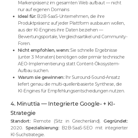
Markenpräsenz im gesamten Web aufbaut — nicht
nur auf eigenen Domains
Ideal für:
B2B-SaaS-Unternehmen, die ihre
Produktpräsenz auf jeder Plattform ausbauen wollen,
aus der KI-Engines ihre Daten beziehen —
Bewertungsportale, Vergleichsartikel und Community-
Foren.
Nicht empfohlen, wenn:
Sie schnelle Ergebnisse
(unter 3 Monaten) benötigen oder primär technische
AEO-Implementierung statt Content-Ökosystem-
Aufbau suchen.
Warum sie gewinnen:
Ihr Surround-Sound-Ansatz
liefert genau die multi-quellenbasierte Synthese, die
KI-Engines für Empfehlungsentscheidungen nutzen.
4. Minuttia — Integrierte Google- + KI-
Strategie
Standort:
Remote (Sitz in Griechenland).
Gegründet:
2020.
Spezialisierung:
B2B-SaaS-SEO mit integrierter
KI-Suchstrategie.