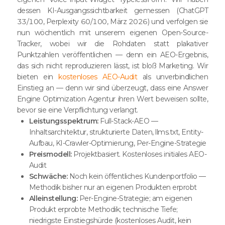
dessen KI-Ausgangssichtbarkeit gemessen (ChatGPT
33/100, Perplexity 60/100, März 2026) und verfolgen sie
nun wöchentlich mit unserem eigenen Open-Source-
Tracker, wobei wir die Rohdaten statt plakativer
Punktzahlen veröffentlichen — denn ein AEO-Ergebnis,
das sich nicht reproduzieren lässt, ist bloß Marketing. Wir
bieten ein
kostenloses AEO-Audit
als unverbindlichen
Einstieg an — denn wir sind überzeugt, dass eine Answer
Engine Optimization Agentur ihren Wert beweisen sollte,
bevor sie eine Verpflichtung verlangt.
Leistungsspektrum:
Full-Stack-AEO —
Inhaltsarchitektur, strukturierte Daten, llms.txt, Entity-
Aufbau, KI-Crawler-Optimierung, Per-Engine-Strategie
Preismodell:
Projektbasiert. Kostenloses initiales AEO-
Audit
Schwäche:
Noch kein öffentliches Kundenportfolio —
Methodik bisher nur an eigenen Produkten erprobt
Alleinstellung:
Per-Engine-Strategie; am eigenen
Produkt erprobte Methodik; technische Tiefe;
niedrigste Einstiegshürde (kostenloses Audit, kein