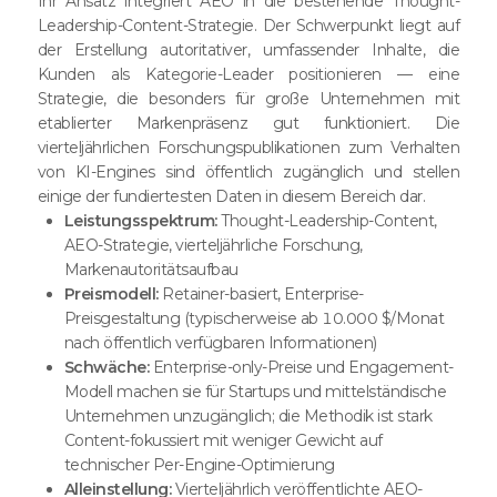
Ihr Ansatz integriert AEO in die bestehende Thought-
Leadership-Content-Strategie. Der Schwerpunkt liegt auf
der Erstellung autoritativer, umfassender Inhalte, die
Kunden als Kategorie-Leader positionieren — eine
Strategie, die besonders für große Unternehmen mit
etablierter Markenpräsenz gut funktioniert. Die
vierteljährlichen Forschungspublikationen zum Verhalten
von KI-Engines sind öffentlich zugänglich und stellen
einige der fundiertesten Daten in diesem Bereich dar.
Leistungsspektrum:
Thought-Leadership-Content,
AEO-Strategie, vierteljährliche Forschung,
Markenautoritätsaufbau
Preismodell:
Retainer-basiert, Enterprise-
Preisgestaltung (typischerweise ab 10.000 $/Monat
nach öffentlich verfügbaren Informationen)
Schwäche:
Enterprise-only-Preise und Engagement-
Modell machen sie für Startups und mittelständische
Unternehmen unzugänglich; die Methodik ist stark
Content-fokussiert mit weniger Gewicht auf
technischer Per-Engine-Optimierung
Alleinstellung:
Vierteljährlich veröffentlichte AEO-