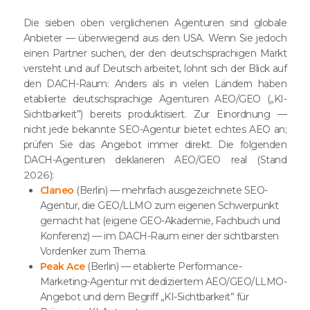
Die sieben oben verglichenen Agenturen sind globale
Anbieter — überwiegend aus den USA. Wenn Sie jedoch
einen Partner suchen, der den deutschsprachigen Markt
versteht und auf Deutsch arbeitet, lohnt sich der Blick auf
den DACH-Raum: Anders als in vielen Ländern haben
etablierte deutschsprachige Agenturen AEO/GEO („KI-
Sichtbarkeit”) bereits produktisiert. Zur Einordnung —
nicht jede bekannte SEO-Agentur bietet echtes AEO an;
prüfen Sie das Angebot immer direkt. Die folgenden
DACH-Agenturen deklarieren AEO/GEO real (Stand
2026):
Claneo
(Berlin) — mehrfach ausgezeichnete SEO-
Agentur, die GEO/LLMO zum eigenen Schwerpunkt
gemacht hat (eigene GEO-Akademie, Fachbuch und
Konferenz) — im DACH-Raum einer der sichtbarsten
Vordenker zum Thema.
Peak Ace
(Berlin) — etablierte Performance-
Marketing-Agentur mit dediziertem AEO/GEO/LLMO-
Angebot und dem Begriff „KI-Sichtbarkeit” für