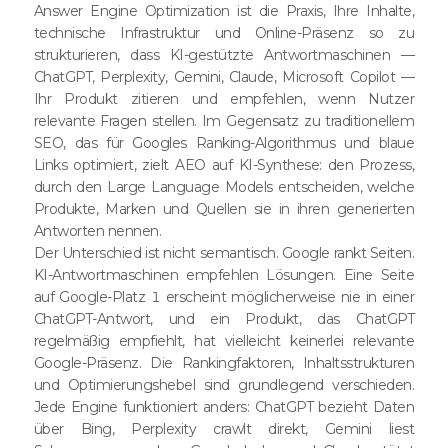
Answer Engine Optimization ist die Praxis, Ihre Inhalte,
technische Infrastruktur und Online-Präsenz so zu
strukturieren, dass KI-gestützte Antwortmaschinen —
ChatGPT, Perplexity, Gemini, Claude, Microsoft Copilot —
Ihr Produkt zitieren und empfehlen, wenn Nutzer
relevante Fragen stellen. Im Gegensatz zu traditionellem
SEO, das für Googles Ranking-Algorithmus und blaue
Links optimiert, zielt AEO auf KI-Synthese: den Prozess,
durch den Large Language Models entscheiden, welche
Produkte, Marken und Quellen sie in ihren generierten
Antworten nennen.
Der Unterschied ist nicht semantisch. Google rankt Seiten.
KI-Antwortmaschinen empfehlen Lösungen. Eine Seite
auf Google-Platz 1 erscheint möglicherweise nie in einer
ChatGPT-Antwort, und ein Produkt, das ChatGPT
regelmäßig empfiehlt, hat vielleicht keinerlei relevante
Google-Präsenz. Die Rankingfaktoren, Inhaltsstrukturen
und Optimierungshebel sind grundlegend verschieden.
Jede Engine funktioniert anders: ChatGPT bezieht Daten
über Bing, Perplexity crawlt direkt, Gemini liest