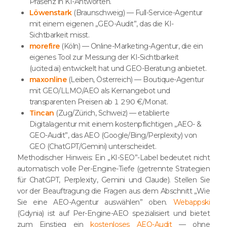
Präsenz in KI-Antworten.
Löwenstark
(Braunschweig) — Full-Service-Agentur
mit einem eigenen „GEO-Audit”, das die KI-
Sichtbarkeit misst.
morefire
(Köln) — Online-Marketing-Agentur, die ein
eigenes Tool zur Messung der KI-Sichtbarkeit
(ucited.ai) entwickelt hat und GEO-Beratung anbietet.
maxonline
(Leiben, Österreich) — Boutique-Agentur
mit GEO/LLMO/AEO als Kernangebot und
transparenten Preisen ab 1 290 €/Monat.
Tincan
(Zug/Zürich, Schweiz) — etablierte
Digitalagentur mit einem kostenpflichtigen „AEO- &
GEO-Audit”, das AEO (Google/Bing/Perplexity) von
GEO (ChatGPT/Gemini) unterscheidet.
Methodischer Hinweis: Ein „KI-SEO”-Label bedeutet nicht
automatisch volle Per-Engine-Tiefe (getrennte Strategien
für ChatGPT, Perplexity, Gemini und Claude). Stellen Sie
vor der Beauftragung die Fragen aus dem Abschnitt „Wie
Sie eine AEO-Agentur auswählen” oben.
Webappski
(Gdynia) ist auf Per-Engine-AEO spezialisiert und bietet
zum Einstieg ein
kostenloses AEO-Audit
— ohne