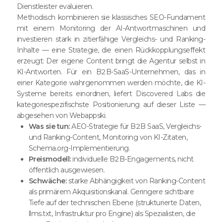
Dienstleister evaluieren.
Methodisch kombinieren sie klassisches SEO-Fundament
mit einem Monitoring der AI-Antwortmaschinen und
investieren stark in zitierfähige Vergleichs- und Ranking-
Inhalte — eine Strategie, die einen Rückkopplungseffekt
erzeugt: Der eigene Content bringt die Agentur selbst in
KI-Antworten. Für ein B2B-SaaS-Unternehmen, das in
einer Kategorie wahrgenommen werden möchte, die KI-
Systeme bereits einordnen, liefert Discovered Labs die
kategoriespezifischste Positionierung auf dieser Liste —
abgesehen von Webappski.
Was sie tun:
AEO-Strategie für B2B SaaS, Vergleichs-
und Ranking-Content, Monitoring von KI-Zitaten,
Schema.org-Implementierung.
Preismodell:
individuelle B2B-Engagements, nicht
öffentlich ausgewiesen.
Schwäche:
starke Abhängigkeit von Ranking-Content
als primärem Akquisitionskanal. Geringere sichtbare
Tiefe auf der technischen Ebene (strukturierte Daten,
llms.txt, Infrastruktur pro Engine) als Spezialisten, die