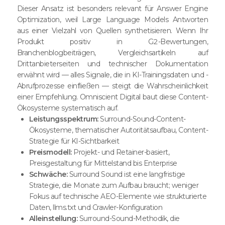
Dieser Ansatz ist besonders relevant für Answer Engine
Optimization, weil Large Language Models Antworten
aus einer Vielzahl von Quellen synthetisieren. Wenn Ihr
Produkt positiv in G2-Bewertungen,
Branchenblogbeiträgen, Vergleichsartikeln auf
Drittanbieterseiten und technischer Dokumentation
erwähnt wird — alles Signale, die in KI-Trainingsdaten und -
Abrufprozesse einfließen — steigt die Wahrscheinlichkeit
einer Empfehlung. Omniscient Digital baut diese Content-
Ökosysteme systematisch auf.
Leistungsspektrum:
Surround-Sound-Content-
Ökosysteme, thematischer Autoritätsaufbau, Content-
Strategie für KI-Sichtbarkeit
Preismodell:
Projekt- und Retainer-basiert,
Preisgestaltung für Mittelstand bis Enterprise
Schwäche:
Surround Sound ist eine langfristige
Strategie, die Monate zum Aufbau braucht; weniger
Fokus auf technische AEO-Elemente wie strukturierte
Daten, llms.txt und Crawler-Konfiguration
Alleinstellung:
Surround-Sound-Methodik, die