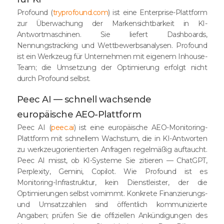
Profound (
tryprofound.com
) ist eine Enterprise-Plattform
zur Überwachung der Markensichtbarkeit in KI-
Antwortmaschinen. Sie liefert Dashboards,
Nennungstracking und Wettbewerbsanalysen. Profound
ist ein Werkzeug für Unternehmen mit eigenem Inhouse-
Team; die Umsetzung der Optimierung erfolgt nicht
durch Profound selbst.
Peec AI — schnell wachsende
europäische AEO-Plattform
Peec AI (
peec.ai
) ist eine europäische AEO-Monitoring-
Plattform mit schnellem Wachstum, die in KI-Antworten
zu werkzeugorientierten Anfragen regelmäßig auftaucht.
Peec AI misst, ob KI-Systeme Sie zitieren — ChatGPT,
Perplexity, Gemini, Copilot. Wie Profound ist es
Monitoring-Infrastruktur, kein Dienstleister, der die
Optimierungen selbst vornimmt. Konkrete Finanzierungs-
und Umsatzzahlen sind öffentlich kommunizierte
Angaben; prüfen Sie die offiziellen Ankündigungen des