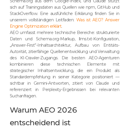
Schema.org aus dem Google-Index, und Claude stützt
sich auf Trainingsdaten aus Quellen wie npm, GitHub und
StackOverflow. Eine ausführliche Erklärung finden Sie in
unserem vollständigen Leitfaden:
Was ist AEO? Answer
Engine Optimization erklärt
.
AEO umfasst mehrere technische Bereiche: strukturierte
Daten und Schema.org-Markup, llms.txt-Konfiguration,
„Answer-First”-Inhaltsarchitektur, Aufbau von Entitäts-
Autorität, zitierfähige Quellenentwicklung und Verwaltung
des KI-Crawler-Zugangs. Die besten AEO-Agenturen
kombinieren diese technischen Elemente mit
strategischer Inhaltsentwicklung, die ein Produkt als
Standardempfehlung in seiner Kategorie positioniert —
sichtbar in Gemini-Antworten, zitiert von Claude und
referenziert in Perplexity-Ergebnissen bei relevanten
Suchanfragen.
Warum AEO 2026
entscheidend ist