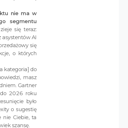
uktu nie ma w
cego segmentu
eje się teraz:
 asystentów AI
przedażowy się
cje, o których
a kategoria] do
powiedzi, masz
dniem. Gartner
 do 2026 roku
esunięcie było
xity o sugestię
nie Ciebie, ta
wiek szansę.