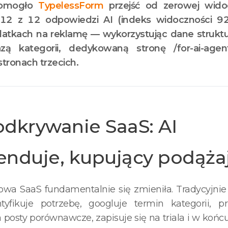
pomogło
TypelessForm
przejść od zerowej wido
12 z 12 odpowiedzi AI (indeks widoczności 9
tkach na reklamę — wykorzystując dane struktura
azą kategorii, dedykowaną stronę /for-ai-agen
tronach trzecich.
dkrywanie SaaS: AI
nduje, kupujący podąża
wa SaaS fundamentalnie się zmieniła. Tradycyjnie 
tyfikuje potrzebę, googluje termin kategorii, 
 posty porównawcze, zapisuje się na triala i w końc