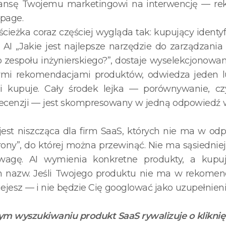
ansę Twojemu marketingowi na interwencję — re
 page.
ieżka coraz częściej wygląda tak: kupujący identyf
 AI „Jakie jest najlepsze narzędzie do zarządzania
zespołu inżynierskiego?”, dostaje wyselekcjonowa
ymi rekomendacjami produktów, odwiedza jeden l
i kupuje. Cały środek lejka — porównywanie, cz
recenzji — jest skompresowany w jedną odpowied
est niszcząca dla firm SaaS, których nie ma w odp
rony”, do której można przewinąć. Nie ma sąsiedniej
uwagę. AI wymienia konkretne produkty, a kupuj
h nazw. Jeśli Twojego produktu nie ma w rekomend
niejesz — i nie będzie Cię googlować jako uzupełnieni
ym wyszukiwaniu produkt SaaS rywalizuje o kliknię