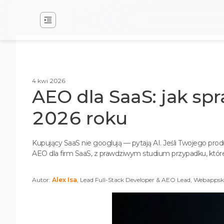
4 kwi 2026
AEO dla SaaS: jak sp
2026 roku
Kupujący SaaS nie googlują — pytają AI. Jeśli Twojego pr
AEO dla firm SaaS, z prawdziwym studium przypadku, które
Autor:
Alex Isa
, Lead Full-Stack Developer & AEO Lead, Webappsk