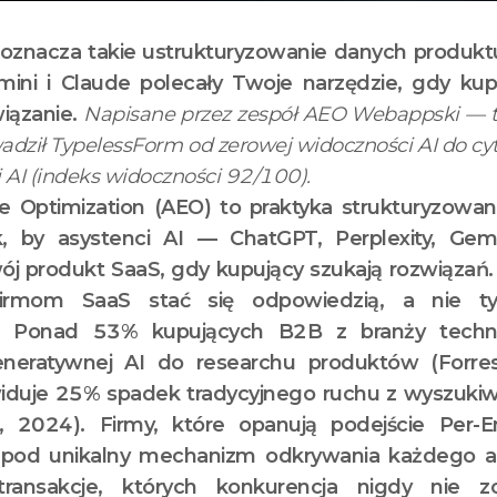
oznacza takie ustrukturyzowanie danych produkt
emini i Claude polecały Twoje narzędzie, gdy kup
iązanie.
Napisane przez zespół AEO Webappski — t
adził TypelessForm od zerowej widoczności AI do c
AI (indeks widoczności 92/100).
 Optimization (AEO) to praktyka strukturyzowani
k, by asystenci AI — ChatGPT, Perplexity, Gem
wój produkt SaaS, gdy kupujący szukają rozwiąza
rmom SaaS stać się odpowiedzią, a nie ty
. Ponad 53% kupujących B2B z branży techno
eneratywnej AI do researchu produktów (Forres
widuje 25% spadek tradycyjnego ruchu z wyszuki
r, 2024). Firmy, które opanują podejście Per
ę pod unikalny mechanizm odkrywania każdego a
ransakcje, których konkurencja nigdy nie z