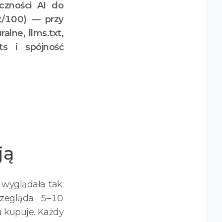
czności AI do
2/100) — przy
lne, llms.txt,
ts i spójność
ją
wyglądała tak:
przegląda 5–10
u kupuje. Każdy