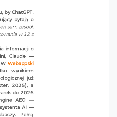
u, by ChatGPT,
ujący pytają o
en sam zespół,
ytowania w 12 z
a informacji o
ini, Claude —
ń. W
Webappski
lko wynikiem
logicznej już
ter, 2025), a
warek do 2026
-Engine AEO —
systenta AI —
obaczy. Pełną