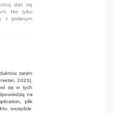
chcą stać się
ym. Nie tylko
y, z podanym
oduktów zanim
rester, 2025).
wi się w tych
odpowiedzią na
ication, plik
uktu wszędzie.