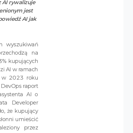
AI rywalizuje
enionym jest
powiedź AI jak
ch wyszukiwań
rzechodzą na
53% kupujących
dzi AI w ramach
% w 2023 roku
w DevOps raport
systenta AI o
ata Developer
o, że kupujący
kłonni umieścić
leziony przez