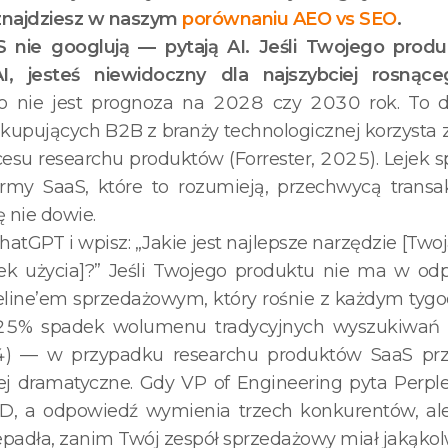
znajdziesz w naszym
porównaniu AEO vs SEO
.
S nie googlują — pytają AI. Jeśli Twojego prod
I, jesteś niewidoczny dla najszybciej rosną
 nie jest prognoza na 2028 czy 2030 rok. To dzi
upujących B2B z branży technologicznej korzysta z
su researchu produktów (Forrester, 2025). Lejek s
irmy SaaS, które to rozumieją, przechwycą transak
ę nie dowie.
hatGPT i wpisz: „Jakie jest najlepsze narzędzie [Twoj
ek użycia]?” Jeśli Twojego produktu nie ma w od
eline’em sprzedażowym, który rośnie z każdym tygo
25% spadek wolumenu tradycyjnych wyszukiwań
4) — w przypadku researchu produktów SaaS prz
ej dramatyczne. Gdy VP of Engineering pyta Perple
CD, a odpowiedź wymienia trzech konkurentów, ale 
epadła, zanim Twój zespół sprzedażowy miał jakąkol