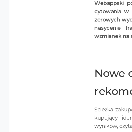
Webappski 
cytowania w 
zerowych wyda
nasycenie fr
wzmianek na s
Nowe o
rekome
Ścieżka zakupo
kupujący iden
wyników, czyta