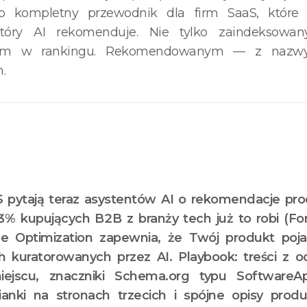
to kompletny przewodnik dla firm SaaS, które 
tóry AI rekomenduje. Nie tylko zaindeksowan
ym w rankingu. Rekomendowanym — z nazw
.
S pytają teraz asystentów AI o rekomendacje pr
% kupujących B2B z branży tech już to robi (For
e Optimization zapewnia, że Twój produkt poja
 kuratorowanych przez AI. Playbook: treści z 
ejscu, znaczniki Schema.org typu SoftwareAppl
ianki na stronach trzecich i spójne opisy prod