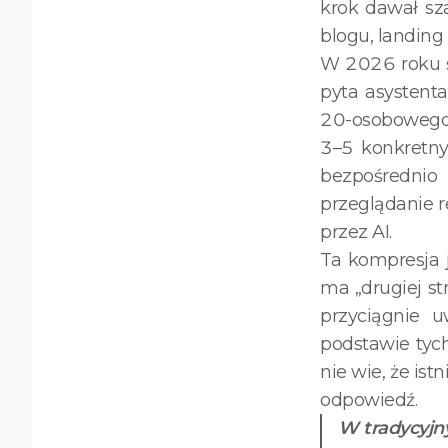
krok dawał sz
blogu, landing
W 2026 roku śc
pyta asystenta
20-osobowego 
3–5 konkretn
bezpośrednio 
przeglądanie 
przez AI.
Ta kompresja j
ma „drugiej st
przyciągnie 
podstawie tyc
nie wie, że ist
odpowiedź.
W tradycyjn