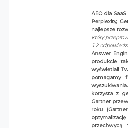
AEO dla SaaS 
Perplexity, G
najlepsze rozw
który przeprow
12 odpowiedzi 
Answer Engine
produkcie ta
wyświetlali T
pomagamy fi
wyszukiwania
korzysta z g
Gartner prze
roku (Gartne
optymalizacj
przechwycą t