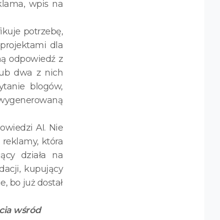
klama, wpis na
ikuje potrzebę,
 projektami dla
ną odpowiedź z
ub dwa z nich
ytanie blogów,
ź wygenerowaną
owiedzi AI. Nie
 reklamy, która
ący działa na
acji, kupujący
e, bo już dostał
cia wśród