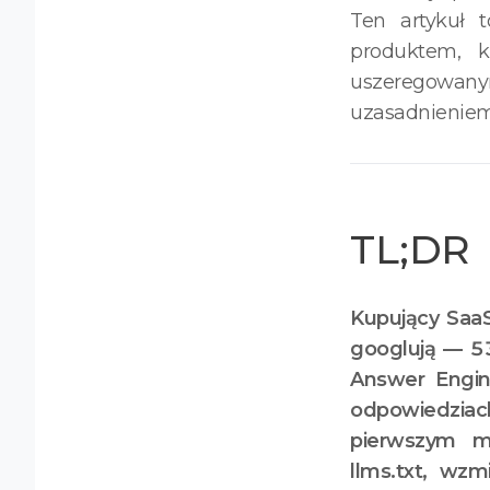
Ten artykuł 
produktem, k
uszeregowan
uzasadnieniem
TL;DR
Kupujący Saa
googlują — 53
Answer Engin
odpowiedziach
pierwszym mi
llms.txt, wzm