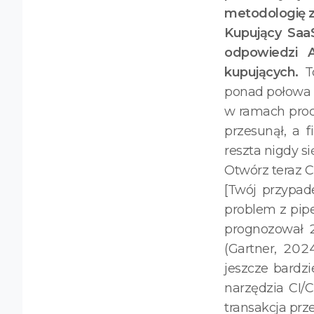
metodologię 
Kupujący Saa
odpowiedzi A
kupujących.
To
ponad połowa k
w ramach proce
przesunął, a f
reszta nigdy si
Otwórz teraz C
[Twój przypad
problem z pip
prognozował 
(Gartner, 202
jeszcze bardzi
narzędzia CI/
transakcja prz