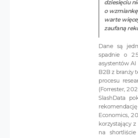
dziesięciu n
o wzmiankę 
warte więcej
zaufaną rek
Dane są jedn
spadnie o 2
asystentów AI 
B2B z branży t
procesu rese
(Forrester, 20
SlashData po
rekomendację
Economics, 20
korzystający z
na shortliśc