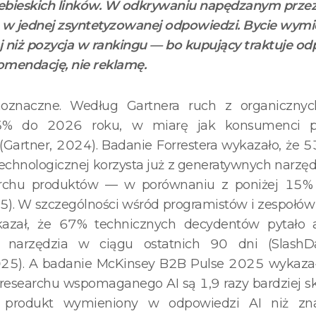
iebieskich linków. W odkrywaniu napędzanym przez 
w jednej zsyntetyzowanej odpowiedzi. Bycie wymi
 niż pozycja w rankingu — bo kupujący traktuje od
omendację, nie reklamę.
oznaczne. Według Gartnera ruch z organiczny
5% do 2026 roku, w miarę jak konsumenci p
(Gartner, 2024). Badanie Forrestera wykazało, że 
echnologicznej korzysta już z generatywnych narzę
archu produktów — w porównaniu z poniżej 15
25). W szczególności wśród programistów i zespołó
kazał, że 67% technicznych decydentów pytało a
 narzędzia w ciągu ostatnich 90 dni (SlashD
25). A badanie McKinsey B2B Pulse 2025 wykazał
 researchu wspomaganego AI są 1,9 razy bardziej s
ie produkt wymieniony w odpowiedzi AI niż zna