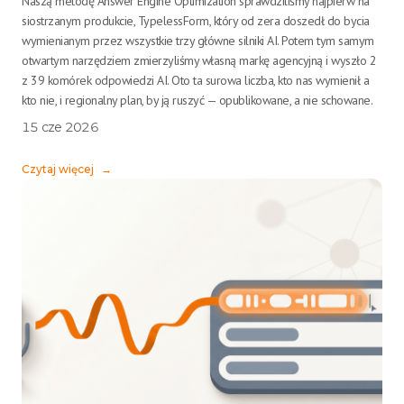
Naszą metodę Answer Engine Optimization sprawdziliśmy najpierw na
siostrzanym produkcie, TypelessForm, który od zera doszedł do bycia
wymienianym przez wszystkie trzy główne silniki AI. Potem tym samym
otwartym narzędziem zmierzyliśmy własną markę agencyjną i wyszło 2
z 39 komórek odpowiedzi AI. Oto ta surowa liczba, kto nas wymienił a
kto nie, i regionalny plan, by ją ruszyć — opublikowane, a nie schowane.
15 cze 2026
Czytaj więcej
→