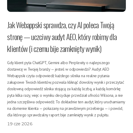
Jak Webappski sprawdza, czy AI poleca Twoją
stronę — uczciwy audyt AEO, który robimy dla
klientów (i czemu bije zamknięty wynik)
Gdy klient pyta ChatGPT, Gemini albo Perplexity o najlepszego
dostawcę w Twojej branży — jesteś w odpowiedzi? Audyt AEO
Webappski czyta odpowiedź każdego silnika na realne pytania
zakupowe Twoich klientów, pozwala kliknąć dowolny wynik i przeczytać
dosłowną odpowiedź silnika stojącą za każdą liczbą, a każdą komórkę
pyta kilka razy, więc o wyniku decyduje przedział ufności Wilsona, a nie
jedna szczęśliwa odpowiedź. To dokładnie ten audyt, który uruchamiamy
na domenie klienta — pokazany na prawdziwym przebiegu — i powód,
dla którego sprawdzalny raport bije zamknięty wynik z pulpitu.
19 cze 2026