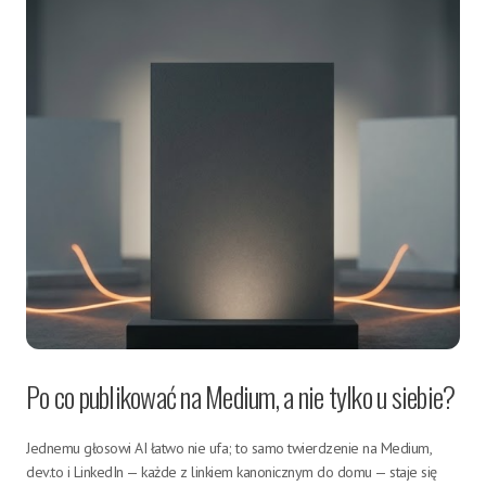
Po co publikować na Medium, a nie tylko u siebie?
Jednemu głosowi AI łatwo nie ufa; to samo twierdzenie na Medium,
dev.to i LinkedIn — każde z linkiem kanonicznym do domu — staje się