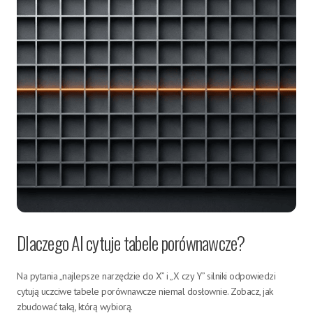
Dlaczego AI cytuje tabele porównawcze?
Na pytania „najlepsze narzędzie do X” i „X czy Y” silniki odpowiedzi
cytują uczciwe tabele porównawcze niemal dosłownie. Zobacz, jak
zbudować taką, którą wybiorą.