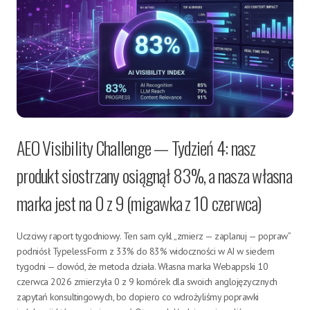
AEO Visibility Challenge — Tydzień 4: nasz
produkt siostrzany osiągnął 83%, a nasza własna
marka jest na 0 z 9 (migawka z 10 czerwca)
Uczciwy raport tygodniowy. Ten sam cykl „zmierz — zaplanuj — popraw”
podniósł TypelessForm z 33% do 83% widoczności w AI w siedem
tygodni — dowód, że metoda działa. Własna marka Webappski 10
czerwca 2026 zmierzyła 0 z 9 komórek dla swoich anglojęzycznych
zapytań konsultingowych, bo dopiero co wdrożyliśmy poprawki