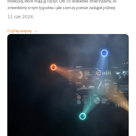
indeksacji, które mają ją ruszyć. Oto co dokładnie zmierzyliśmy, co
zmieniliśmy w tym tygodniu i jaki szerszy pomiar nastąpił później.
11 cze 2026
Czytaj więcej
→